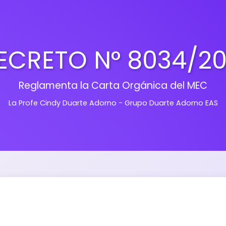
ECRETO N° 8034/20
Reglamenta la Carta Orgánica del MEC
La Profe Cindy Duarte Adorno - Grupo Duarte Adorno EAS