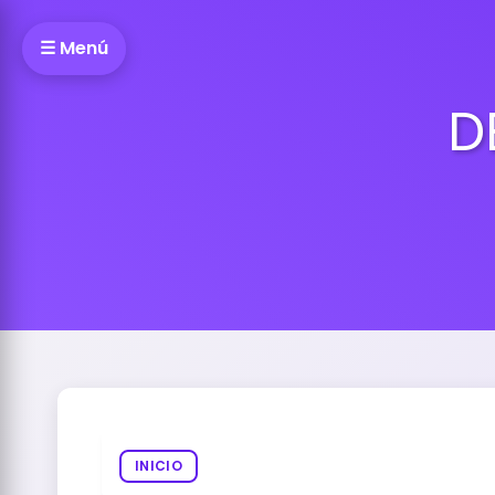
☰ Menú
D
INICIO