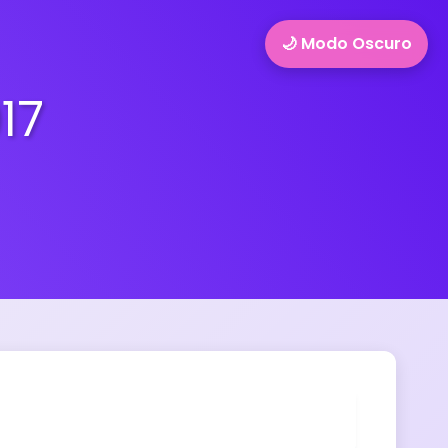
🌙 Modo Oscuro
17