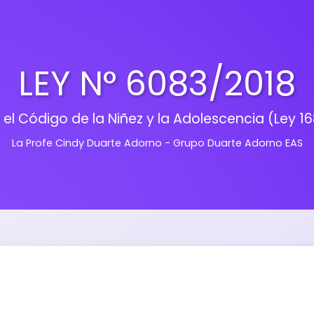
LEY N° 6083/2018
 el Código de la Niñez y la Adolescencia (Ley 1
La Profe Cindy Duarte Adorno - Grupo Duarte Adorno EAS